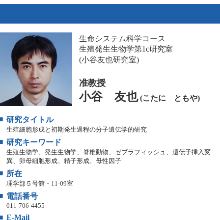
生命システム科学コース
生殖発生生物学第1c研究室
(小谷友也研究室)
准教授
小谷 友也
(こたに ともや)
■
研究タイトル
生殖細胞形成と初期発生過程の分子遺伝学的研究
■
研究キーワード
生殖生物学、発生生物学、脊椎動物、ゼブラフィッシュ、遺伝子挿入変
異、卵母細胞形成、精子形成、母性因子
■
所在
理学部５号館・11-09室
■
電話番号
011-706-4455
■
E-Mail