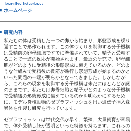
■
ホームページ
■
研究内容
私たちの体は受精した一つの卵から始まり、形態形成を繰り
返すことで形作られます。この体づくりを制御する分子機構
は受精前の卵母細胞ですでに準備されていて、精子と受精す
ることで一連の反応が開始されます。最近の研究で、卵母細
胞がどのように受精後の形態形成に備えているのか、どのよ
うな仕組みで受精後の反応が進行し形態形成が始まるのかと
いった問題の一端が明らかとなってきました。しかしなが
ら、これらの現象を制御する分子機構は未だにほとんどが謎
のままです。私たちは卵母細胞と精子がどのような分子機構
で受精後の形態形成に備えているのかを明らかにするため
に、モデル脊椎動物のゼブラフィッシュを用い遺伝子挿入変
異体を作製し研究を行っています。
ゼブラフィッシュは世代交代が早く、繁殖、大量飼育が容易
で、体外受精し胚が透明といった特徴を持ちます。これらの