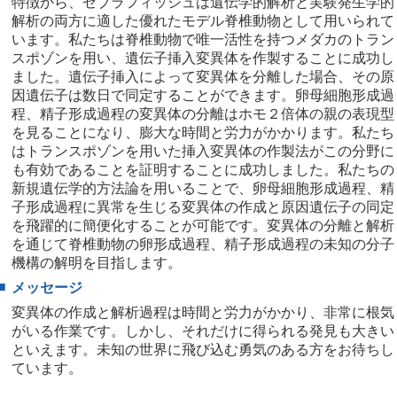
特徴から、ゼブラフィッシュは遺伝学的解析と実験発生学的
解析の両方に適した優れたモデル脊椎動物として用いられて
います。私たちは脊椎動物で唯一活性を持つメダカのトラン
スポゾンを用い、遺伝子挿入変異体を作製することに成功し
ました。遺伝子挿入によって変異体を分離した場合、その原
因遺伝子は数日で同定することができます。卵母細胞形成過
程、精子形成過程の変異体の分離はホモ２倍体の親の表現型
を見ることになり、膨大な時間と労力がかかります。私たち
はトランスポゾンを用いた挿入変異体の作製法がこの分野に
も有効であることを証明することに成功しました。私たちの
新規遺伝学的方法論を用いることで、卵母細胞形成過程、精
子形成過程に異常を生じる変異体の作成と原因遺伝子の同定
を飛躍的に簡便化することが可能です。変異体の分離と解析
を通じて脊椎動物の卵形成過程、精子形成過程の未知の分子
機構の解明を目指します。
■
メッセージ
変異体の作成と解析過程は時間と労力がかかり、非常に根気
がいる作業です。しかし、それだけに得られる発見も大きい
といえます。未知の世界に飛び込む勇気のある方をお待ちし
ています。