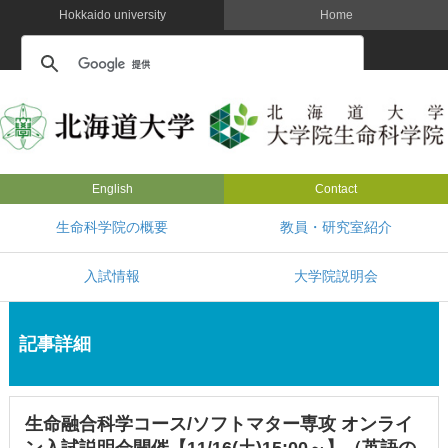
Hokkaido university
Home
English
Contact
生命科学院の概要
教員・研究室紹介
入試情報
大学院説明会
記事詳細
生命融合科学コース/ソフトマター専攻 オンライ