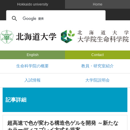
Hokkaido university
Home
English
Contact
生命科学院の概要
教員・研究室紹介
入試情報
大学院説明会
記事詳細
超高速で色が変わる構造色ゲルを開発 ～新たな