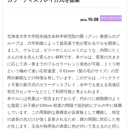
カラーディスプレイ方式を提案
北海道大学大学院先端生命科学研究院の龔（グン）教授らのグ
ループは，力学刺激によって超高速で色が変わるゲルを開発し
ました。ゲルとは，ゼリーやこんにゃくのような，内部にたく
さんの水を含んだ柔らかい材料です。本ゲルは，変形の大きさ
に応じて赤～青までのフルカラーレンジ発色が可能，１ミリ秒
という極めて速い応答速度，0.01mm（髪の毛のサイズ）の空
間分解能などの特徴を有しています。このゲルは，バックライ
ト不要の新方式のカラーディスプレイ，水中でも使える高速応
答圧力センサーなどとして利用可能と考えられます。
本ゲルには色素は一切含まれておらず，代わりに細胞膜のよう
な脂質二分子膜が100nm 程度の間隔で規則的にゲルの中に積層
しています。この周期的な膜構造が反射板として機能し，特定
の波長の光だけが強く反射されるため，膜の周期に対応した色
が生じます。玉虫や熱帯魚の表面に色が付いて見えるのと同じ