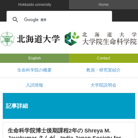
Hokkaido university
Home
English
Contact
生命科学院の概要
教員・研究室紹介
入試情報
大学院説明会
記事詳細
生命科学院博士後期課程2年の Shreya M.