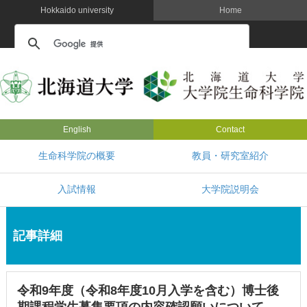
Hokkaido university
Home
English
Contact
生命科学院の概要
教員・研究室紹介
入試情報
大学院説明会
記事詳細
令和9年度（令和8年度10月入学を含む）博士後