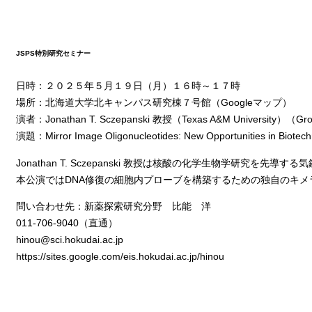
JSPS特別研究セミナー
日時：２０２５年５月１９日（月）１６時～１７時
場所：北海道大学北キャンパス研究棟７号館（
Googleマップ
）
演者：Jonathan T. Sczepanski 教授（Texas A&M University）（
Gro
演題：Mirror Image Oligonucleotides: New Opportunities in Biotech
Jonathan T. Sczepanski 教授は核酸の化学生物学研究を先導
本公演ではDNA修復の細胞内プローブを構築するための独自のキメラ
問い合わせ先：新薬探索研究分野 比能 洋
011-706-9040（直通）
hinou@sci.hokudai.ac.jp
https://sites.google.com/eis.hokudai.ac.jp/hinou